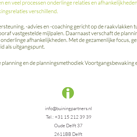
n en veel processen onderlinge relaties en afhankelijkheden 
ngsrelaties verschillend.
euning, -advies en -coaching gericht op de raakvlakken tu
ooraf vastgestelde mijlpalen. Daarnaast verschaft de plann
 onderlinge afhankelijkheden. Met de gezamenlijke focus, g
d als uitgangspunt.
de planning en de planningsmethodiek Voortgangsbewaking 
info@buiningpartners.nl
Tel.: +31 15 212 39 39
Oude Delft 37
2611BB Delft