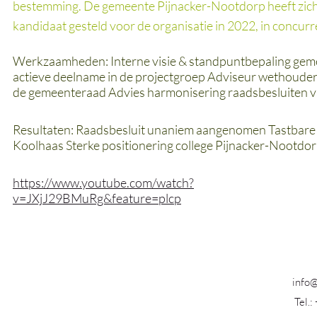
bestemming. De gemeente Pijnacker-Nootdorp heeft zich, 
kandidaat gesteld voor de organisatie in 2022, in concur
Werkzaamheden: Interne visie & standpuntbepaling gem
actieve deelname in de projectgroep Adviseur wethouder 
de gemeenteraad Advies harmonisering raadsbesluiten v
Resultaten: Raadsbesluit unaniem aangenomen Tastbare b
Koolhaas Sterke positionering college Pijnacker-Nootdor
https://www.youtube.com/watch?
v=JXjJ29BMuRg&feature=plcp
info@
Tel.