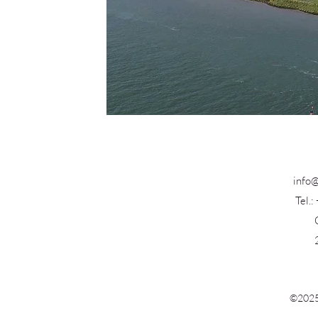
info@
Tel.
©2025 