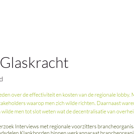
Glaskracht
d
n over de effectiviteit en kosten van de regionale lobby. M
 stakeholders waarop men zich wilde richten. Daarnaast waren
n wilde men tot slot weten wat de decentralisatie van overh
oek Interviews met regionale voorzitters brancheorganisa
 landsdelen Klankborden binnen werkapparaat brancheorganis