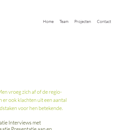
Home
Team
Projecten
Contact
en vroeg zich af of de regio-
 er ook klachten uit een aantal
eidstaken voor hen betekende.
tie Interviews met
atie Presentatie aan en