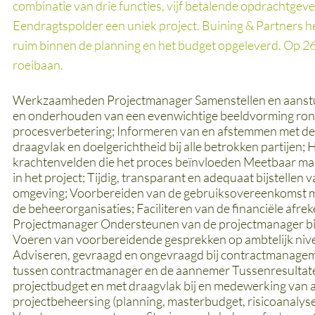
combinatie van drie functies, vijf betalende opdrachtgeve
Eendragtspolder een uniek project. Buining & Partners heef
ruim binnen de planning en het budget opgeleverd. Op 2
roeibaan.
Werkzaamheden Projectmanager Samenstellen en aanstur
en onderhouden van een evenwichtige beeldvorming ron
procesverbetering; Informeren van en afstemmen met d
draagvlak en doelgerichtheid bij alle betrokken partijen
krachtenvelden die het proces beïnvloeden Meetbaar make
in het project; Tijdig, transparant en adequaat bijstellen
omgeving; Voorbereiden van de gebruiksovereenkomst met
de beheerorganisaties; Faciliteren van de financiële af
Projectmanager Ondersteunen van de projectmanager bi
Voeren van voorbereidende gesprekken op ambtelijk n
Adviseren, gevraagd en ongevraagd bij contractmanagem
tussen contractmanager en de aannemer Tussenresultaten; 
projectbudget en met draagvlak bij en medewerking van 
projectbeheersing (planning, masterbudget, risicoanalys