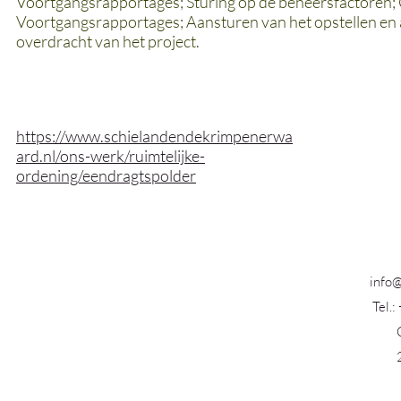
Voortgangsrapportages; Sturing op de beheersfactoren; Co
Voortgangsrapportages; Aansturen van het opstellen en a
overdracht van het project.
https://www.schielandendekrimpenerwa
ard.nl/ons-werk/ruimtelijke-
ordening/eendragtspolder
info@
Tel.