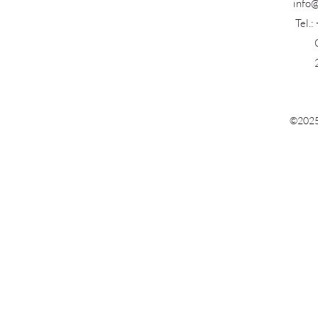
info@
Tel.
©2025 