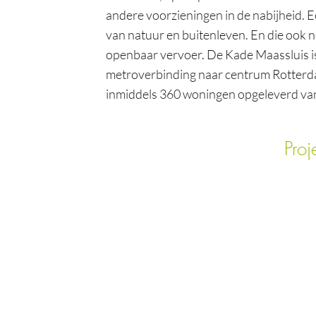
andere voorzieningen in de nabijheid. 
van natuur en buitenleven. En die ook n
openbaar vervoer. De Kade Maassluis is
metroverbinding naar centrum Rotterda
inmiddels 360 woningen opgeleverd van
Pro